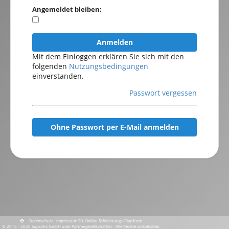
Angemeldet bleiben:
Anmelden
Mit dem Einloggen erklären Sie sich mit den
folgenden
Nutzungsbedingungen
einverstanden.
Passwort vergessen
Ohne Passwort per E-Mail anmelden
·
·
·
Datenschutz
·
Impressum
EU-Online-Schlichtungs-Plattform
·
© 2016 - 2026 SupraTix GmbH oder Partnergesellschaften - Alle Rechte vorbehalten.